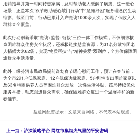
用药指导并第一时间转告家属，及时帮助老人缓解了病痛。这一暖心
场景，正是本次“双节救助暖心敲门行动”中“急难纾困”服务理念的生动
缩影。截至目前，行动已累计入户走访1000余人次，实现了低收入人
群排查全覆盖。
此次行动创新采取“走访+监督+链接”三位一体工作模式，不仅细致核
查困难群众住房安全状况，还积极链接慈善资源，为31名分散特困老
人捐赠大米62袋，实现“物质帮扶”与“精神关爱”双到位，全方位保障困
难群众生活质量。
此外，绥芬河市民政局提前谋划春节暖心慰问工作，预计在春节前，
为全市291户低保家庭、12户低保边缘家庭、5户刚性支出困难家庭以
及63名特困供养人员等困难群众发放一次性生活补贴。该局持续优化
服务举措，动态跟进群众需求，确保困难群众度过一个温馨祥和的新
春佳节。
益通网配资提示：文章来自网络，不代表本站观点。
上一篇：
泸深策略平台 网红市集烟火气里的平安密码