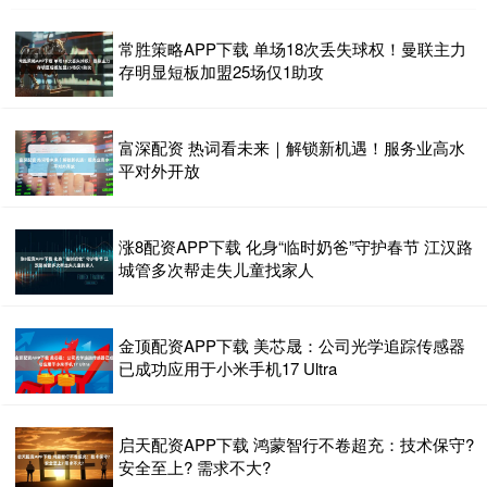
常胜策略APP下载 单场18次丢失球权！曼联主力
存明显短板加盟25场仅1助攻
富深配资 热词看未来｜解锁新机遇！服务业高水
平对外开放
涨8配资APP下载 化身“临时奶爸”守护春节 江汉路
城管多次帮走失儿童找家人
金顶配资APP下载 美芯晟：公司光学追踪传感器
已成功应用于小米手机17 Ultra
启天配资APP下载 鸿蒙智行不卷超充：技术保守?
安全至上? 需求不大?