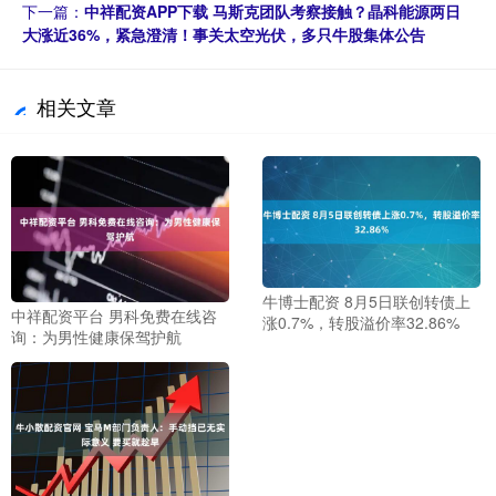
下一篇：
中祥配资APP下载 马斯克团队考察接触？晶科能源两日
大涨近36%，紧急澄清！事关太空光伏，多只牛股集体公告
相关文章
牛博士配资 8月5日联创转债上
中祥配资平台 男科免费在线咨
涨0.7%，转股溢价率32.86%
询：为男性健康保驾护航