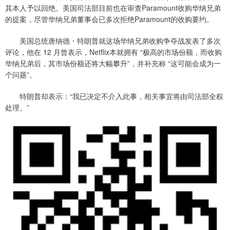
其本人予以回绝。美国司法部目前也在审查Paramount收购华纳兄弟
的提案，尽管华纳兄弟董事会已多次拒绝Paramount的收购要约。
美国总统唐纳德・特朗普就这场华纳兄弟收购争夺战发表了多次
评论，他在 12 月曾表示，Netflix本就拥有 “极高的市场份额，而收购
华纳兄弟后，其市场份额还将大幅攀升”，并补充称 “这可能会成为一
个问题”。
特朗普却表示：“我已决定不介入此事，相关事宜将由司法部全权
处理。”