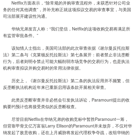
Netflix方面表示，“除常规的并购审查流程外，未获悉针对公司业
务的任何其他调查”，并补充称正就这项拟议交易的审查事宜，与美国
司法部展开建设性沟通。
华纳兄弟发言人称：“我们坚信，Netflix的这项收购交易将满足所
有监管审批条件。”
该知情人士指出，美国司法部的此次审查依据《谢尔曼反托拉斯
法》第二条与《克莱顿反托拉斯法》第七条展开：前者禁止非法垄断
行为，后者则明令禁止可能大幅削弱市场竞争的交易行为，也是执法
机构审查拟议并购交易时的常用法律依据。
历史上，《谢尔曼反托拉斯法》第二条的执法应用并不频繁，但
反垄断执法机构近年来已重新启用该条款开展相关审查。
此类反垄断审查并非必然会引发执法诉讼，Paramount提出的收
购要约预计也将接受类似的反垄断核查。
尽管目前Netflix在华纳兄弟的收购竞标中暂胜Paramount一筹，
但背靠甲骨文亿万富翁Larry Ellison的Paramount并未放弃，不仅对华
纳发起了敌意收购，还在上月威胁将发起代理权争夺战，改组华纳的