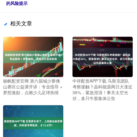
的风险提示
相关文章
杨帆配资官网 第六届城少赛佛
中祥配资APP下载 马斯克团队
山赛区公益课开讲：专业指导 +
考察接触？晶科能源两日大涨近
梦想激励，点燃少儿足球热情
36%，紧急澄清！事关太空光
伏，多只牛股集体公告