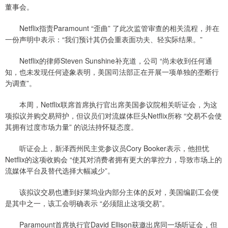
董事会。
Netflix指责Paramount “歪曲” 了此次监管审查的相关流程，并在
一份声明中表示：“我们预计其仍会重表面功夫、轻实际结果。”
Netflix的律师Steven Sunshine补充道，公司 “尚未收到任何通
知，也未发现任何迹象表明，美国司法部正在开展一项单独的垄断行
为调查”。
本周，Netflix联席首席执行官出席美国参议院相关听证会，为这
项拟议并购交易辩护，但议员们对流媒体巨头Netflix所称 “交易不会使
其拥有过度市场力量” 的说法持怀疑态度。
听证会上，新泽西州民主党参议员Cory Booker表示，他担忧
Netflix的这项收购会 “使其对消费者拥有更大的掌控力，导致市场上的
流媒体平台及替代选择大幅减少”。
该拟议交易也遭到好莱坞业内部分主体的反对，美国编剧工会便
是其中之一，该工会明确表示 “必须阻止这项交易”。
Paramount首席执行官David Ellison获邀出席同一场听证会，但