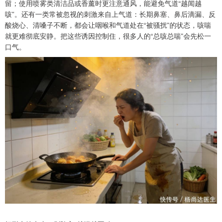
留；使用喷雾类清洁品或香薰时更注意通风，能避免气道“越闻越
咳”。还有一类常被忽视的刺激来自上气道：长期鼻塞、鼻后滴漏、反
酸烧心、清嗓子不断，都会让咽喉和气道处在“被骚扰”的状态，咳喘
就更难彻底安静。把这些诱因控制住，很多人的“总咳总喘”会先松一
口气。