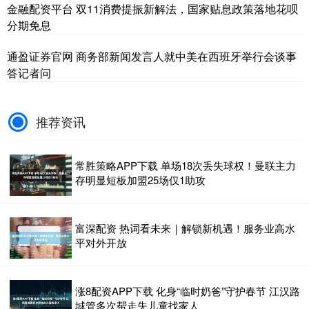
金融配资平台 双11消费提振新解法，国家贴息政策落地花呗
分期免息
通盈证券官网 商务部新闻发言人就中美在西班牙举行会谈事
答记者问
推荐资讯
常胜策略APP下载 单场18次丢失球权！曼联主力
存明显短板加盟25场仅1助攻
富深配资 热词看未来｜解锁新机遇！服务业高水
平对外开放
涨8配资APP下载 化身“临时奶爸”守护春节 江汉路
城管多次帮走失儿童找家人