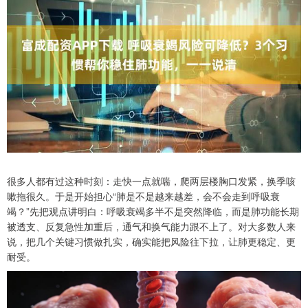
很多人都有过这种时刻：走快一点就喘，爬两层楼胸口发紧，换季咳
嗽拖很久。于是开始担心“肺是不是越来越差，会不会走到呼吸衰
竭？”先把观点讲明白：呼吸衰竭多半不是突然降临，而是肺功能长期
被透支、反复急性加重后，通气和换气能力跟不上了。对大多数人来
说，把几个关键习惯做扎实，确实能把风险往下拉，让肺更稳定、更
耐受。