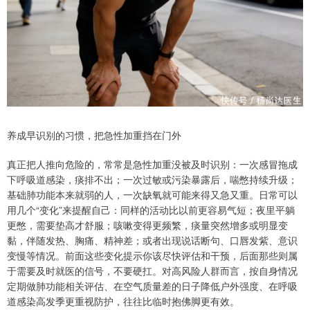
养成早识别的习惯，把急性加重挡在门外
真正把人推向危险的，常常是急性加重没被及时识别：一次感冒拖成
下呼吸道感染，痰排不出；一次过敏或污染暴露后，喘憋持续升级；
基础肺功能本来就弱的人，一次缺氧就可能来得又急又重。日常可以
用几个“变化”来提醒自己：同样的活动比以前更容易气短；夜里平躺
更憋，需要垫高才舒服；咳嗽变得更频繁，痰量突然增多或明显变
黏，伴随发热、胸痛、精神差；或者出现说话断句、口唇发紫、意识
变慢等情况。前面这些变化提示你该尽快评估和干预，后面那些则属
于需要及时就医的信号，不要硬扛。对高风险人群而言，按自身情况
定期做肺功能相关评估、在空气质量差的日子降低户外强度、在呼吸
道感染高发季更重视防护，往往比临时抱佛脚更有效。