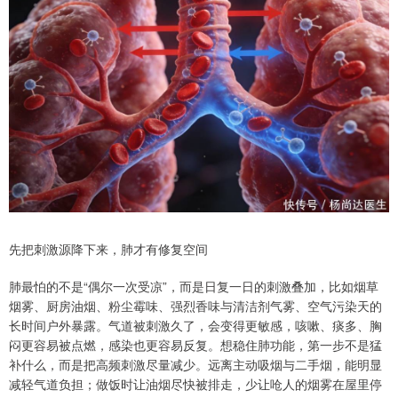
先把刺激源降下来，肺才有修复空间
肺最怕的不是“偶尔一次受凉”，而是日复一日的刺激叠加，比如烟草
烟雾、厨房油烟、粉尘霉味、强烈香味与清洁剂气雾、空气污染天的
长时间户外暴露。气道被刺激久了，会变得更敏感，咳嗽、痰多、胸
闷更容易被点燃，感染也更容易反复。想稳住肺功能，第一步不是猛
补什么，而是把高频刺激尽量减少。远离主动吸烟与二手烟，能明显
减轻气道负担；做饭时让油烟尽快被排走，少让呛人的烟雾在屋里停