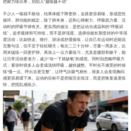
把耐力练出来，别陷入“越喘越不动”
不少人一喘就不敢动，结果体能下降更快，走路更容易喘，形成恶性
循环。肺功能的稳定，除了肺本身，还和心肺耐力、呼吸肌力量、活
动时的呼吸节律有关。更实用的做法，是把运动当成温和的“呼吸训
练”，追求规律和可持续，而不是拼强度。选择你能长期坚持的中等强
度活动，比如快走、骑行、游泳或舒缓操练，让自己在运动时还能说
完整句话，但不至于轻松聊天；每次二三十分钟，尽量一周多次，比
周末猛练一回更护肺。再加上一点力量练习，尤其是腿部和躯干，能
让日常活动更省力，减少“动一下就缺氧”的感觉。同时别忽略呼吸方
式：紧张时很多人会变成浅快呼吸，越快越憋。平时在不难受的时候
练“慢一点、呼出去更完整”，让呼气比吸气稍长，很多人会发现胸闷
感更容易缓下来。运动的目标不是把喘完全练没，而是把恢复速度练
快，把慌乱感练少。