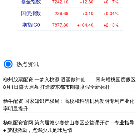
基金指数
7242.10
+12.30
+0.17%
国债指数
229.69
+0.10
+0.04%
期指IC0
7877.80
+164.40
+2.13%
热点资讯
柳州股票配资 一梦入桃源 逍遥做神仙——青岛蟠桃园度假区
8月1日盛大启幕 打造胶东都市圈微度假全新标杆
驰牛配资 国家知识产权局：高校和科研机构发明专利产业化
率明显提升
杨帆配资官网 第六届城少赛佛山赛区公益课开讲：专业指导
+ 梦想激励，点燃少儿足球热情