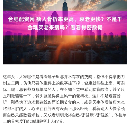
这年头，大家哪怕是看着镜子里那并不存在的赘肉，都恨不得拿把刀
削去二两，仿佛只要体重秤上的数字往下掉，健康就能往上窜。可实
际上呢，总有些身形单薄的人，在不知不觉中感到腰背酸痛，甚至只
是稍微磕碰一下，骨头就脆得像是风干的老树枝。这并不是危言耸
听，那些为了追求极致线条而长期节食的人，或是天生体质偏瘦怎么
吃都不胖的人，心里往往并没有表面上那么轻松。看着别人大快朵颐
而自己只能数着米粒，又或者明明觉得自己很“健康”很“轻盈”，体检单
上的骨密度T值却刺眼得让人心慌。