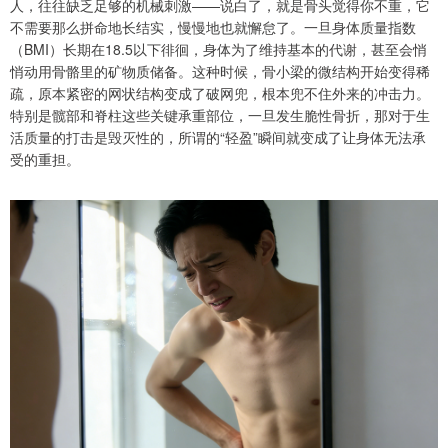
人，往往缺乏足够的机械刺激——说白了，就是骨头觉得你不重，它
不需要那么拼命地长结实，慢慢地也就懈怠了。一旦身体质量指数
（BMI）长期在18.5以下徘徊，身体为了维持基本的代谢，甚至会悄
悄动用骨骼里的矿物质储备。这种时候，骨小梁的微结构开始变得稀
疏，原本紧密的网状结构变成了破网兜，根本兜不住外来的冲击力。
特别是髋部和脊柱这些关键承重部位，一旦发生脆性骨折，那对于生
活质量的打击是毁灭性的，所谓的“轻盈”瞬间就变成了让身体无法承
受的重担。