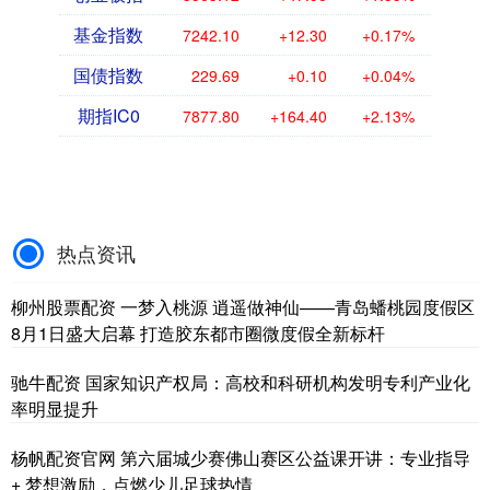
基金指数
7242.10
+12.30
+0.17%
国债指数
229.69
+0.10
+0.04%
期指IC0
7877.80
+164.40
+2.13%
热点资讯
柳州股票配资 一梦入桃源 逍遥做神仙——青岛蟠桃园度假区
8月1日盛大启幕 打造胶东都市圈微度假全新标杆
驰牛配资 国家知识产权局：高校和科研机构发明专利产业化
率明显提升
杨帆配资官网 第六届城少赛佛山赛区公益课开讲：专业指导
+ 梦想激励，点燃少儿足球热情