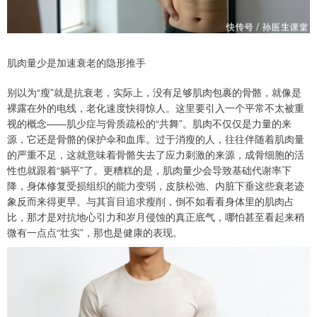
肌肉量少是加速衰老的隐形推手
别以为“瘦”就是抗衰老，实际上，没有足够肌肉包裹的骨骼，就像是
裸露在外的电线，老化速度快得惊人。这里要引入一个平常不太被重
视的概念——肌少症与骨质疏松的“共舞”。肌肉不仅仅是力量的来
源，它还是骨骼的保护伞和血库。过于消瘦的人，往往伴随着肌肉量
的严重不足，这就意味着骨骼失去了应力刺激的来源，成骨细胞的活
性也就跟着“躺平”了。更糟糕的是，肌肉量少会导致基础代谢率下
降，身体修复受损组织的能力变弱，皮肤松弛、内脏下垂这些衰老迹
象反而来得更早。与其盲目追求瘦削，倒不如看看身体里的肌肉占
比，那才是对抗地心引力和岁月侵蚀的真正底气，哪怕甚至看起来稍
微有一点点“壮实”，那也是健康的表现。