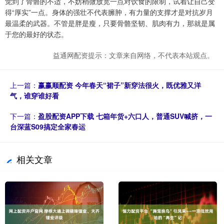
觉到了骨骼的不适，不妨稍微放宽一点对饮食的限制，试着让自己变
得“厚实”一点。身体的强壮不代表臃肿，有力量的支撑才是对抗岁月
最温柔的武器。不管是胖是瘦，只要骨骼坚韧、肌肉有力，那就是属
于您的最好的状态。
益通网配资提示：文章来自网络，不代表本站观点。
上一篇：
赢赢顺配资 今年春天“裙子”新穿法很火，既优雅又洋
气，谁穿谁好看
下一篇：
盈股配资APP下载 七箱年货+六口人，普通SUV喊挤，一
台深蓝S09搞定全家春运
相关文章