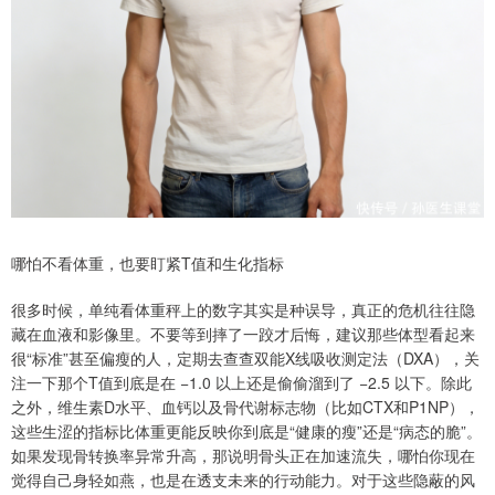
哪怕不看体重，也要盯紧T值和生化指标
很多时候，单纯看体重秤上的数字其实是种误导，真正的危机往往隐
藏在血液和影像里。不要等到摔了一跤才后悔，建议那些体型看起来
很“标准”甚至偏瘦的人，定期去查查双能X线吸收测定法（DXA），关
注一下那个T值到底是在 −1.0 以上还是偷偷溜到了 −2.5 以下。除此
之外，维生素D水平、血钙以及骨代谢标志物（比如CTX和P1NP），
这些生涩的指标比体重更能反映你到底是“健康的瘦”还是“病态的脆”。
如果发现骨转换率异常升高，那说明骨头正在加速流失，哪怕你现在
觉得自己身轻如燕，也是在透支未来的行动能力。对于这些隐蔽的风