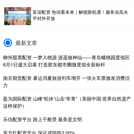
富深配资 热词看未来｜解锁新机遇！服务业高水
平对外开放
最新文章
柳州股票配资 一梦入桃源 逍遥做神仙——青岛蟠桃园度假区
8月1日盛大启幕 打造胶东都市圈微度假全新标杆
南京期货配资 暑运消夏旅游列车增开 一张火车票激发消费活
力
盈为国际配资 山峰“轮休”山岳“常青”（美丽中国·世界自然遗产
这样保护）
乐信配资平台 路上千般景 最美是文明
东方红配资平台 深证成指跌3.00%