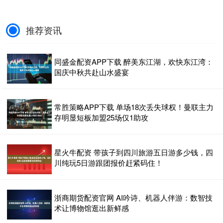
推荐资讯
同盛金配资APP下载 醉美东江湖，欢快东江湾：
国庆中秋共赴山水盛宴
常胜策略APP下载 单场18次丢失球权！曼联主力
存明显短板加盟25场仅1助攻
星火牛配资 带孩子到四川旅游五日游多少钱，四
川纯玩5日游跟团报价赶紧码住！
浙商期货配资官网 AI吟诗、机器人伴游：数智技
术让博物馆逛出新鲜感