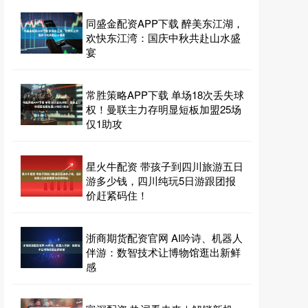
同盛金配资APP下载 醉美东江湖，
欢快东江湾：国庆中秋共赴山水盛
宴
常胜策略APP下载 单场18次丢失球
权！曼联主力存明显短板加盟25场
仅1助攻
星火牛配资 带孩子到四川旅游五日
游多少钱，四川纯玩5日游跟团报
价赶紧码住！
浙商期货配资官网 AI吟诗、机器人
伴游：数智技术让博物馆逛出新鲜
感