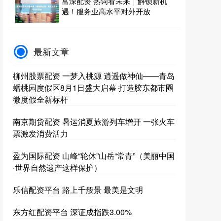
富深配资 热词看未来｜解锁新机
遇！服务业高水平对外开放
最新文章
柳州股票配资 一梦入桃源 逍遥做神仙——青岛
蟠桃园度假区8月1日盛大启幕 打造胶东都市圈
微度假全新标杆
南京期货配资 暑运消夏旅游列车增开 一张火车
票激发消费活力
盈为国际配资 山峰“轮休”山岳“常青”（美丽中国
·世界自然遗产这样保护）
乐信配资平台 路上千般景 最美是文明
东方红配资平台 深证成指跌3.00%