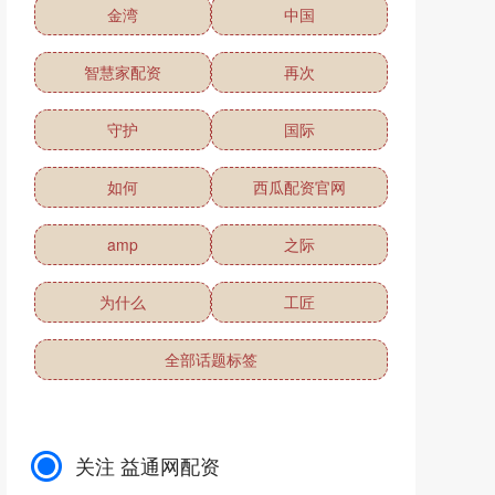
金湾
中国
智慧家配资
再次
守护
国际
如何
西瓜配资官网
amp
之际
为什么
工匠
全部话题标签
关注 益通网配资