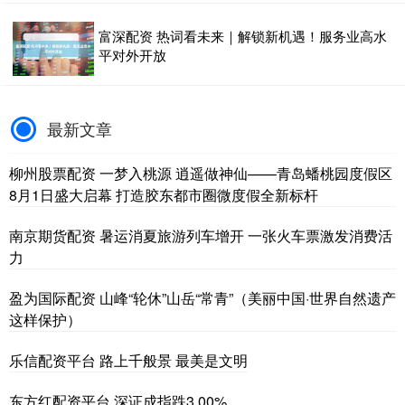
富深配资 热词看未来｜解锁新机遇！服务业高水
平对外开放
最新文章
柳州股票配资 一梦入桃源 逍遥做神仙——青岛蟠桃园度假区
8月1日盛大启幕 打造胶东都市圈微度假全新标杆
南京期货配资 暑运消夏旅游列车增开 一张火车票激发消费活
力
盈为国际配资 山峰“轮休”山岳“常青”（美丽中国·世界自然遗产
这样保护）
乐信配资平台 路上千般景 最美是文明
东方红配资平台 深证成指跌3.00%