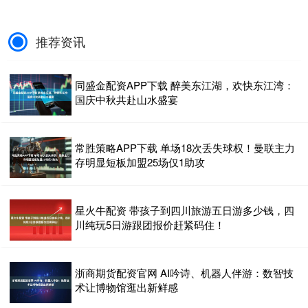
推荐资讯
同盛金配资APP下载 醉美东江湖，欢快东江湾：
国庆中秋共赴山水盛宴
常胜策略APP下载 单场18次丢失球权！曼联主力
存明显短板加盟25场仅1助攻
星火牛配资 带孩子到四川旅游五日游多少钱，四
川纯玩5日游跟团报价赶紧码住！
浙商期货配资官网 AI吟诗、机器人伴游：数智技
术让博物馆逛出新鲜感