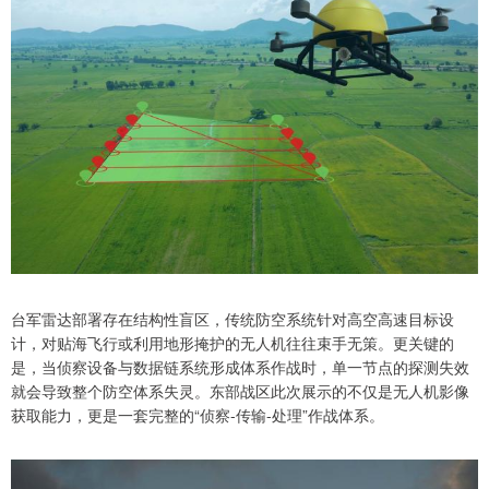
台军雷达部署存在结构性盲区，传统防空系统针对高空高速目标设
计，对贴海飞行或利用地形掩护的无人机往往束手无策。更关键的
是，当侦察设备与数据链系统形成体系作战时，单一节点的探测失效
就会导致整个防空体系失灵。东部战区此次展示的不仅是无人机影像
获取能力，更是一套完整的“侦察-传输-处理”作战体系。