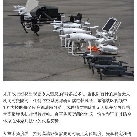
未来战场或将出现更令人窒息的“蜂群战术”。当数以百计的廉价无人
机同时突防时，任何防空系统都会面临过载风险。东部战区视频中
101大楼的每个窗户都清晰可辨，这种精度意味着无人机完全可以携
带高爆弹头执行斩首行动。台军将领所谓的惊叹，恰恰印证了其防空
体系在体系对抗中的代差劣势。
从技术角度看，拍到高清影像需要同时满足定位精度、光学稳定和传