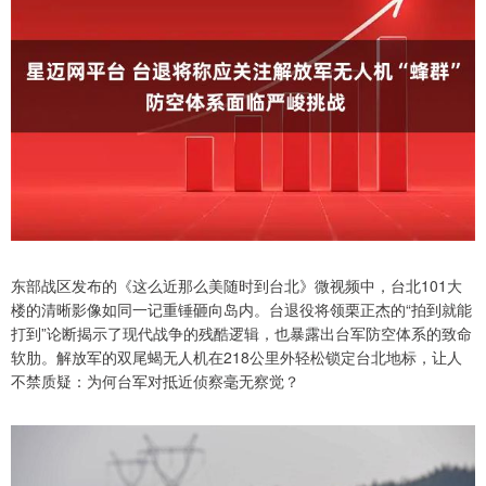
东部战区发布的《这么近那么美随时到台北》微视频中，台北101大
楼的清晰影像如同一记重锤砸向岛内。台退役将领栗正杰的“拍到就能
打到”论断揭示了现代战争的残酷逻辑，也暴露出台军防空体系的致命
软肋。解放军的双尾蝎无人机在218公里外轻松锁定台北地标，让人
不禁质疑：为何台军对抵近侦察毫无察觉？