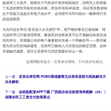
输速率三大条件。能够在大气扰动中保持画面稳定，说明无人机搭载
了先进的惯性导航和光电吊舱；而实时传回4K画质，则证明其数据链
抗干扰能力远超台军电子战水平。这些细节共同勾勒出一幅降维打击
的战场图景。
当岛内还在争论“是否进入台北领空”时，更严峻的事实已被忽略：现
代战争早已打破地理界限。解放军的侦察体系可以不接触目标就完成
毁伤评估，而视频公布的每个像素都在传递一个明确信号——那些被
视为安全区的地标建筑，实则早已被纳入火控雷达的锁定范围。这种
非接触式威慑，或许正是新时代武统预案的冰山一角。
益通网配资提示：文章来自网络，不代表本站观点。
上一篇：
宏发证券官网 PUBG黑域撤离无法登录原因与高效解决方
法全解析.
下一篇：
金钥匙配资APP下载 广西就业创业政策清单图解（29） |
保障农民工工资支付政策要点