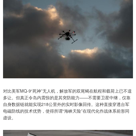
对比美军MQ-9“死神”无人机，解放军的双尾蝎在航程和载荷上已不遑
多让。但真正令岛内震惊的是其突防能力——不需要卫星中继，仅靠
自身数据链就能实现218公里外的实时影像回传。这种直接穿透台军
电磁防线的技术优势，使得所谓“海峡天险”在现代化作战体系前形同
虚设。