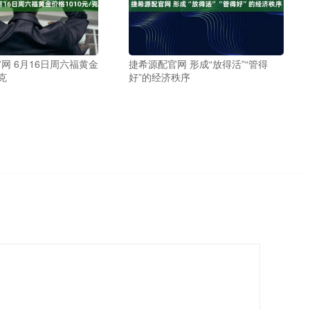
网 6月16日周六福黄金
捷希源配官网 形成“放得活”“管得
克
好”的经济秩序