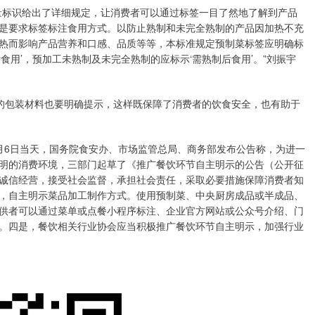
标识给出了详细规定，让消费者可以通过标签一目了然地了解到产品
是要求标签标注食用方式。以防止熟制和未完全熟制的产品因加热不充
热而影响产品营养和口感、品质等等，本标准规定预制菜标签应明确标
食用’，预加工未熟制及未完全熟制的应标示‘需熟制后食用’。”刘振宇
的包装材料也要明确提示，这样既保障了消费者的饮食安全，也有助于
6日当天，国务院食安办、市场监管总局、商务部发布公告称，为进一
明的消费环境，三部门起草了《推广餐饮环节自主明示的公告（公开征
诚信经营，接受社会监督，承担社会责任，采取必要措施保障消费者知
，自主明示菜品加工制作方式。使用预制菜、中央厨房成品或半成品、
供者可以通过菜单或点餐小程序标注、企业官方网站或公众号介绍、门
。四是，餐饮相关行业协会应当积极推广餐饮环节自主明示，加强行业