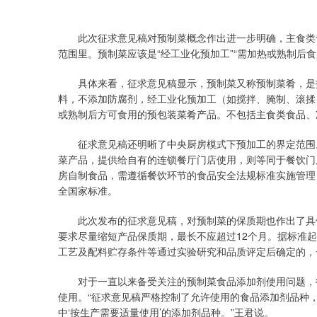
此次征求意见稿对预制菜概念作出进一步明确，主食类食
范围里。预制菜应该是“经工业化预加工”“需加热或熟制后食
具体来看，征求意见稿显示，预制菜又称预制菜肴，是指
料，不添加防腐剂，经工业化预加工（如搅拌、腌制、滚揉
或熟制后方可食用的预包装菜肴产品。不包括主食类食品、
征求意见稿还明晰了中央厨房模式下预加工的界定范围。
菜产品，提供给自有的连锁餐厅门店使用，则等同于餐饮门
房自制食品，需遵循餐饮环节的食品安全法规标准实施管理
全国家标准。
此次发布的征求意见稿，对预制菜的保质期也作出了具体
要求尽量缩短产品保质期，最长不应超过12个月。据标准
工艺及配料贮存条件等通过实验研究和品质评定后确定的，
对于一直以来备受关注的预制菜食品添加剂使用问题，征
使用。“征求意见稿严格控制了允许使用的食品添加剂品种
中‘按生产需要适量使用’的添加剂品种。”王君说。