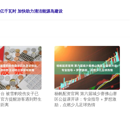
0亿千瓦时 加快助力清洁能源岛建设
台 被雪豹咬伤女子已
杨帆配资官网 第六届城少赛佛山赛
，官方提醒游客遇到野生
区公益课开讲：专业指导 + 梦想激
持距离
励，点燃少儿足球热情