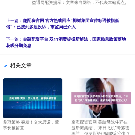
益通网配资提示：文章来自网络，不代表本站观点。
上一篇：
趣配资官网 官方热线回应“椰树集团宣传标语被指低
俗”：已接到多起投诉，市监局已介入
下一篇：
金融配资平台 双11消费提振新解法，国家贴息政策落地
花呗分期免息
相关文章
鼎冠策略 突发！交大思诺，董
京海配资官网 美航母战斗群在
事长被留置
波斯湾集结，“末日飞机”降落德
黑兰，俄罗斯给伊朗吃定心丸？