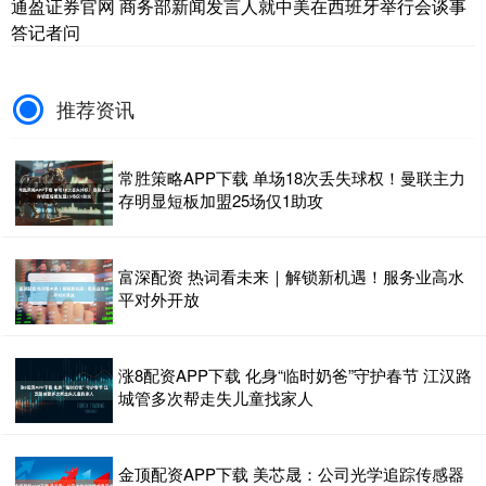
通盈证券官网 商务部新闻发言人就中美在西班牙举行会谈事
答记者问
推荐资讯
常胜策略APP下载 单场18次丢失球权！曼联主力
存明显短板加盟25场仅1助攻
富深配资 热词看未来｜解锁新机遇！服务业高水
平对外开放
涨8配资APP下载 化身“临时奶爸”守护春节 江汉路
城管多次帮走失儿童找家人
金顶配资APP下载 美芯晟：公司光学追踪传感器