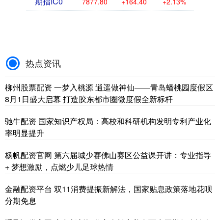
期指IC0
7877.80
+164.40
+2.13%
热点资讯
柳州股票配资 一梦入桃源 逍遥做神仙——青岛蟠桃园度假区
8月1日盛大启幕 打造胶东都市圈微度假全新标杆
驰牛配资 国家知识产权局：高校和科研机构发明专利产业化
率明显提升
杨帆配资官网 第六届城少赛佛山赛区公益课开讲：专业指导
+ 梦想激励，点燃少儿足球热情
金融配资平台 双11消费提振新解法，国家贴息政策落地花呗
分期免息