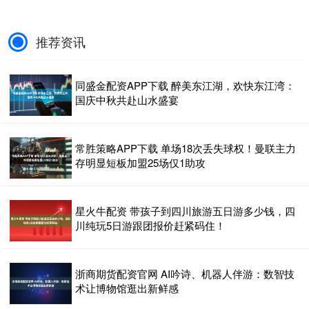
推荐资讯
同盛金配资APP下载 醉美东江湖，欢快东江湾：
国庆中秋共赴山水盛宴
常胜策略APP下载 单场18次丢失球权！曼联主力
存明显短板加盟25场仅1助攻
星火牛配资 带孩子到四川旅游五日游多少钱，四
川纯玩5日游跟团报价赶紧码住！
浙商期货配资官网 AI吟诗、机器人伴游：数智技
术让博物馆逛出新鲜感