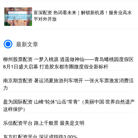
富深配资 热词看未来｜解锁新机遇！服务业高水
平对外开放
最新文章
柳州股票配资 一梦入桃源 逍遥做神仙——青岛蟠桃园度假区
8月1日盛大启幕 打造胶东都市圈微度假全新标杆
南京期货配资 暑运消夏旅游列车增开 一张火车票激发消费活
力
盈为国际配资 山峰“轮休”山岳“常青”（美丽中国·世界自然遗产
这样保护）
乐信配资平台 路上千般景 最美是文明
东方红配资平台 深证成指跌3.00%