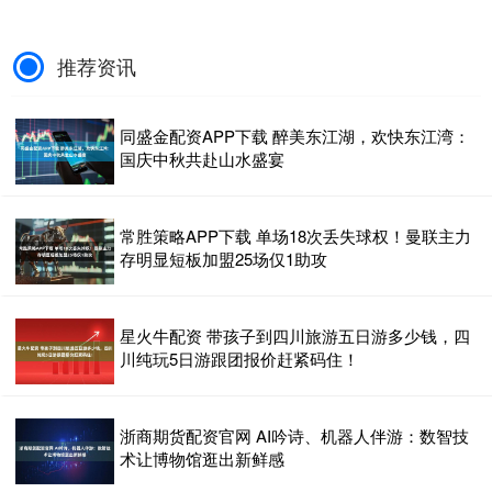
推荐资讯
同盛金配资APP下载 醉美东江湖，欢快东江湾：
国庆中秋共赴山水盛宴
常胜策略APP下载 单场18次丢失球权！曼联主力
存明显短板加盟25场仅1助攻
星火牛配资 带孩子到四川旅游五日游多少钱，四
川纯玩5日游跟团报价赶紧码住！
浙商期货配资官网 AI吟诗、机器人伴游：数智技
术让博物馆逛出新鲜感