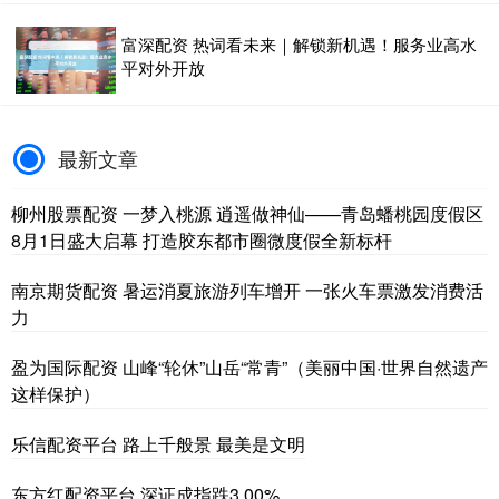
富深配资 热词看未来｜解锁新机遇！服务业高水
平对外开放
最新文章
柳州股票配资 一梦入桃源 逍遥做神仙——青岛蟠桃园度假区
8月1日盛大启幕 打造胶东都市圈微度假全新标杆
南京期货配资 暑运消夏旅游列车增开 一张火车票激发消费活
力
盈为国际配资 山峰“轮休”山岳“常青”（美丽中国·世界自然遗产
这样保护）
乐信配资平台 路上千般景 最美是文明
东方红配资平台 深证成指跌3.00%