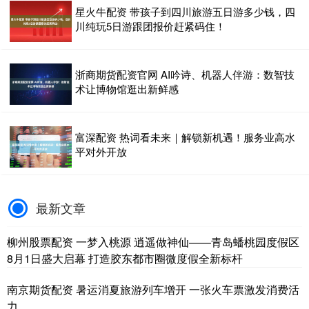
星火牛配资 带孩子到四川旅游五日游多少钱，四
川纯玩5日游跟团报价赶紧码住！
浙商期货配资官网 AI吟诗、机器人伴游：数智技
术让博物馆逛出新鲜感
富深配资 热词看未来｜解锁新机遇！服务业高水
平对外开放
最新文章
柳州股票配资 一梦入桃源 逍遥做神仙——青岛蟠桃园度假区
8月1日盛大启幕 打造胶东都市圈微度假全新标杆
南京期货配资 暑运消夏旅游列车增开 一张火车票激发消费活
力